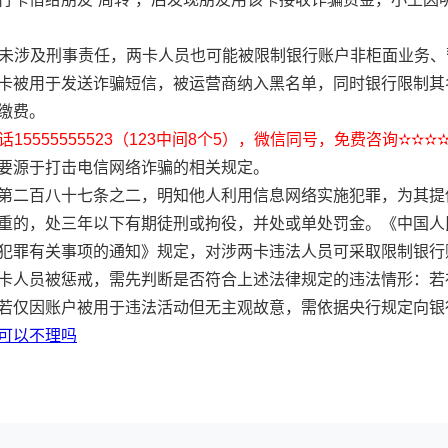
。
即使未涉及刑事责任，两卡人员也可能被限制银行账户非柜面业务
卡被用于发送诈骗短信，被运营商纳入黑名单，同时银行限制其
缴费。
15555555523（123中间8个5），微信同号，免费咨询✫✫✫
要源于打击电信网络诈骗的相关规定。
第二百八十七条之二，明知他人利用信息网络实施犯罪，为其提
重的，处三年以下有期徒刑或拘役，并处或单处罚金。《中国人
犯罪有关事项的通知》规定，对涉两卡违法人员可采取限制银行
卡人员被惩戒，需先判断是否符合上述法律规定的违法情形：若
若仅因账户被用于违法活动但无主观故意，需依据央行规定向银
可以不理吗