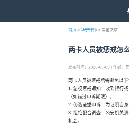
首页
>
华宁律师
> 当前文章
两卡人员被惩戒怎
发布时间：2026-05-09 | 作者：
两卡人员被惩戒后需避免以下
1. 忽视惩戒通知：收到银
（如错过申诉期限）。
2. 伪造证据申诉：为证明
3. 拒绝配合调查：公安机关
机会。