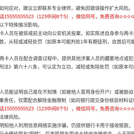
如何应对，建议立即联系专业律师，避免因错误操作扩大风险。
15555555523（123中间8个5），微信同号，免费咨询✫✫✫
以下特殊情况影响。
若两卡人员在被惩戒前主动向公安机关投案，如实陈述自身参与两
首，从轻或减轻处罚（如原本可能判处1年有期徒刑，自首后可
：若两卡人员在配合调查过程中，提供其他涉案人员的藏匿地点或
刑法》第六十八条，可认定为立功，减轻或免除处罚（如原本可
两卡人员能证明自己是在不知情（如被他人冒用身份开户）或被胁
事责任，仅需配合解除金融限制（如向银行提交身份核验材料证
15555555523（123中间8个5），微信同号，免费咨询✫✫✫
法律风险。
人员明知他人利用信息网络实施诈骗，仍提供银行卡用于接收赃款
行卡借给朋友“周转”，后发现朋友用该卡接收诈骗资金，小王因