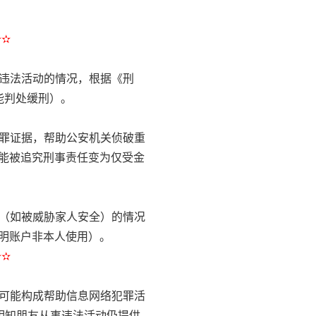
✫✫
卡违法活动的情况，根据《刑
能判处缓刑）。
犯罪证据，帮助公安机关侦破重
能被追究刑事责任变为仅受金
迫（如被威胁家人安全）的情况
明账户非本人使用）。
✫✫
，可能构成帮助信息网络犯罪活
明知朋友从事违法活动仍提供