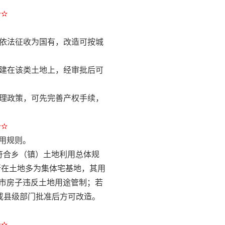
✫✫
被依法征收为国有，改造可按城
若建在该类土地上，经审批后可
处理政策，可先完善产权手续，
✫✫
用规则。
符合乡（镇）土地利用总体规
所在土地多为集体宅基地，其用
市房子违反土地用途管制；若
或县级部门批准后方可改造。
✫✫