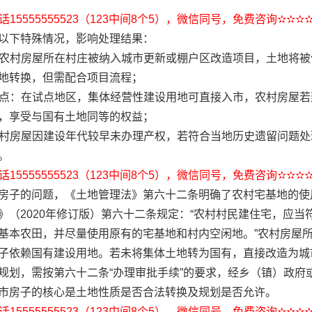
15555555523（123中间8个5），微信同号，免费咨询✫✫✫
以下特殊情况，影响处理结果：
：若农村房屋所在村庄被纳入城市更新或棚户区改造项目，土地将
地转换，但需配合项目流程；
市试点：在试点地区，集体经营性建设用地可直接入市，农村房屋
，享受与国有土地同等的权益；
分农村房屋因建设年代较早未办理产权，若符合当地历史遗留问题
。
15555555523（123中间8个5），微信同号，免费咨询✫✫✫
房子的问题，《土地管理法》第六十二条明确了农村宅基地的使
》（2020年修订版）第六十二条规定：“农村村民建住宅，应当
基本农田，并尽量使用原有的宅基地和村内空闲地。”农村房屋
子依赖国有建设用地。若未将集体土地转为国有，直接改造为城
规划，需按第六十二条“办理审批手续”的要求，经乡（镇）政府
市房子的核心是土地性质是否合法转换及规划是否允许。
15555555523（123中间8个5），微信同号，免费咨询✫✫✫